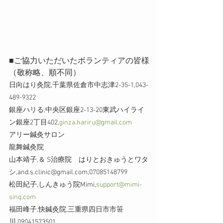
■ご協力いただいたボランティアの皆様
（敬称略、順不同）
日向はり灸院,千葉県佐倉市中志津2-35-1,043-
489-9322
銀座ハリる,中央区銀座2-13-20東武ハイライ
ン銀座2丁目402,
ginza.hariru@gmail.com
アリー鍼灸サロン
龍舞鍼灸院
山本靖子,＆ S治療院　はりとおきゅうとワタ
シ,and.s.clinic@gmail.com,07085148799
松田紀子,しんきゅう院Mimi,
support@mimi-
sinq.com
福田峰子,快鍼灸院,三重県四日市市笹
川,09041573501