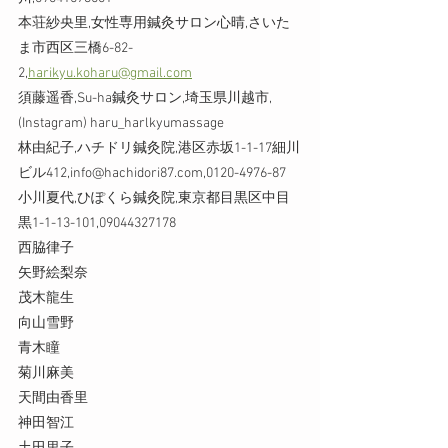
本荘紗央里,女性専用鍼灸サロン心晴,さいた
ま市西区三橋6-82-
2,
harikyu.koharu@gmail.com
須藤遥香,Su-ha鍼灸サロン,埼玉県川越市,
(Instagram) haru_harlkyumassage
林由紀子,ハチドリ鍼灸院,港区赤坂1-1-17細川
ビル412,info@hachidori87.com,0120-4976-87
小川夏代,ひぽくら鍼灸院,東京都目黒区中目
黒1-1-13-101,09044327178
西脇律子
矢野絵梨奈
茂木龍生
向山雪野
青木瞳
菊川麻美
天間由香里
神田智江