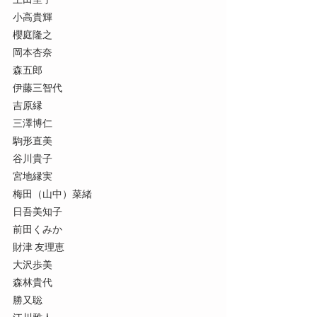
土田里子
小高貴輝
櫻庭隆之
岡本杏奈
森五郎
伊藤三智代
吉原縁
三澤博仁
駒形直美
谷川貴子
宮地縁実
梅田（山中）菜緒
日吾美知子
前田くみか
財津 友理恵
大沢歩美
森林貴代
勝又聡