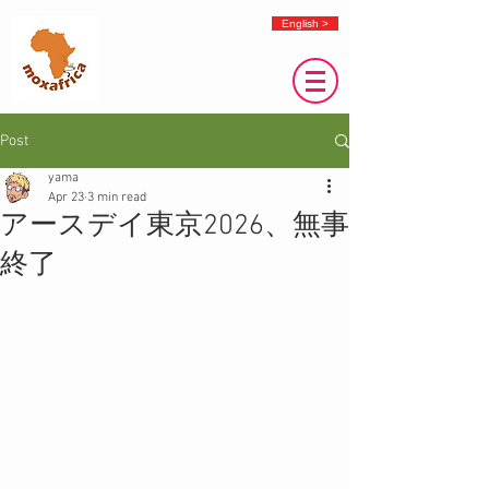
English >
Post
yama
Apr 23
3 min read
アースデイ東京2026、無事
終了