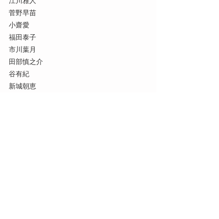
江川雅人
菅野早苗
小齋愛
福田泰子
市川葉月
田部慎之介
谷有紀
新城朝恵
牧田裕子
保科陽子
■新発売！moxafricaオリジナル手ぬぐ
い【限定】はこちらから購入可能です
https://moxafrica.stores.jp/