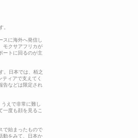
す。
ースに海外へ発信し
、モクサアフリカが
ポートに回るのが主
す。
日本では、栢之
てボランティアで支えてく
報告などは限定され
くうえで非常に難し
て一度も顔を見るこ
スで始まったもので
活動をみて、日本か