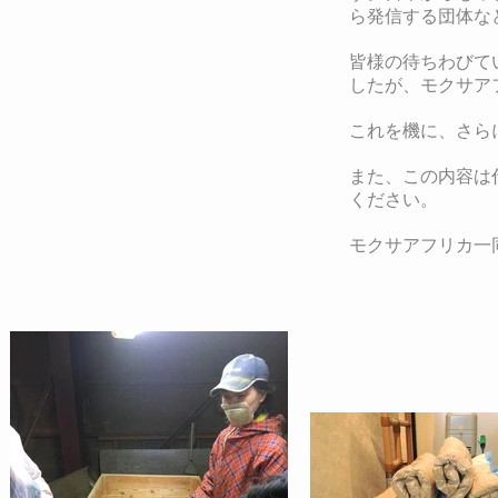
ら発信する団体な
皆様の待ちわびて
したが、モクサア
これを機に、さら
また、この内容は
ください。
モクサアフリカ一同