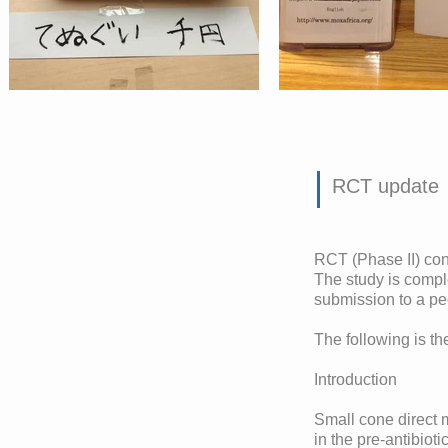
RCT update
RCT (Phase II) co
The study is comple
submission to a pe
The following is th
Introduction
Small cone direct 
in the pre-antibioti