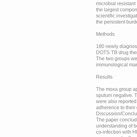
microbial resistant
the largest compone
scientific investig
the persistent bur
Methods
180 newly diagnose
DOTS TB drug thera
The two groups wer
immunological mar
Results
The moxa group app
sputum negative. 
were also reported 
adherence to their 
Discussion/Conclu
The paper conclude
understanding of bo
co-infection with 