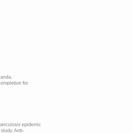
Uganda.
completion for
uberculosis epidemic
study. Anti-