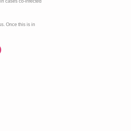
 in cases co-infected
ss. Once this is in