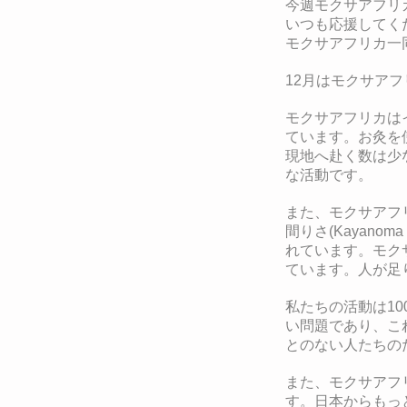
今週モクサアフリ
いつも応援してく
モクサアフリカ一
12月はモクサア
モクサアフリカは
ています。お灸を
現地へ赴く数は少
な活動です。
また、モクサアフ
間りさ(Kayanom
れています。
モク
ています。
人が足
私たちの活動は1
い問題であり、こ
とのない人たちの
また、モクサアフ
す。日本からもっ