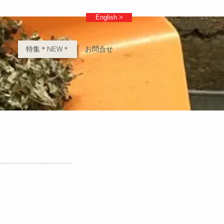
English >
ログ
特集＊NEW＊
お問合せ