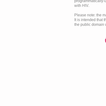
programmatically-un
with HIV.
Please note: the 
It is intended that 
the public domain 