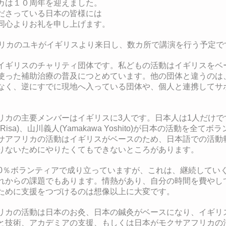
カは１０周年を迎えました。
ださっている日本の皆様には
同心よりお礼を申し上げます。
フリカのユキがイギリスより来日し、数カ所で講演を行う予定で
イギリスのチャリティ団体です。私どもの活動はイギリスをベ
使った補助治療の普及につとめています。他の団体と違うのは
なく、逆にすでに現地へ入っている団体や、個人と連携してサ
リカの主要メンバーはイギリスに3人です。日本人は1人だけで
a Risa)、山川義人(Yamakawa Yoshito)が日本の活動を全
サアフリカの活動はイギリスがベースのため、日本語での活動
りないためにやりたくてもできないところがあります。
00％ボランティアで成り立っていますが、これは、継続してい
れからの課題でもあります。
情熱があり、自分の時間を費やし
ために支援をつづけるのは想像以上に大変です。
リカの活動は日本のお灸、日本の鍼灸がベースになり、イギリ
と技術、アカデミアの支援、もしくは日本がモクサアフリカの