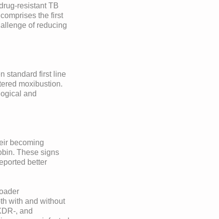
 drug-resistant TB
 comprises the first
challenge of reducing
standard first line
tered moxibustion.
logical and
heir becoming
bin. These signs
eported better
roader
th with and without
 XDR-, and