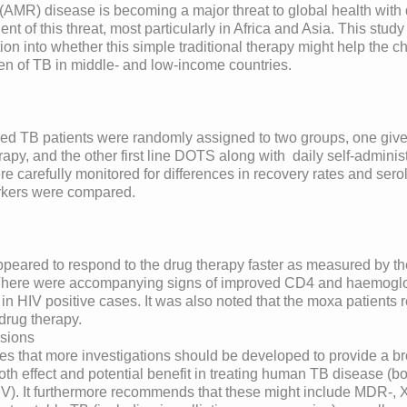
 (AMR) disease is becoming a major threat to global health with
nt of this threat, most particularly in Africa and Asia. This study
ation into whether this simple traditional therapy might help the 
den of TB in middle- and low-income countries.
d TB patients were randomly assigned to two groups, one given 
py, and the other first line DOTS along with daily self-adminis
e carefully monitored for differences in recovery rates and sero
kers were compared.
eared to respond to the drug therapy faster as measured by t
There were accompanying signs of improved CD4 and haemoglo
in HIV positive cases. It was also noted that the moxa patients r
drug therapy.
sions
s that more investigations should be developed to provide a b
th effect and potential benefit in treating human TB disease (bo
HIV). It furthermore recommends that these might include MDR-,